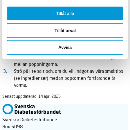
Dietisterna Johanna Andersson och Caroline Wilbois
Gör så här:
Tillåt alla
Tillåt urval
Häll olja och popcorn i en stor kastrull.
Sätt på locket och spisplattan på medelvärme. När du
Avvisa
hör första poppet, skaka kastrullen med jämna
mellanrum och ta från värmen så snart det låter glest
mellan poppningarna.
Strö på lite salt och, om du vill, något av våra smaktips
(se ingredienser) medan popcornen fortfarande är
varma.
Senast uppdaterad: 14 apr. 2025
Svenska Diabetesförbundet
Box 5098