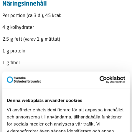
Näringsinnehåll
Per portion (ca 3 dl), 45 kcal:
4 g kolhydrater
2,5 g fett (varav 1 g mättat)
1 g protein
1 g fiber
Ingredienser (4 port)
1 stor kastrull popcorn:
1 dl popcorn
Denna webbplats använder cookies
2 msk olivolja
Vi använder enhetsidentifierare för att anpassa innehållet
och annonserna till användarna, tillhandahålla funktioner
salt
för sociala medier och analysera vår trafik. Vi
vidarebefordrar även sådana identifierare och annan