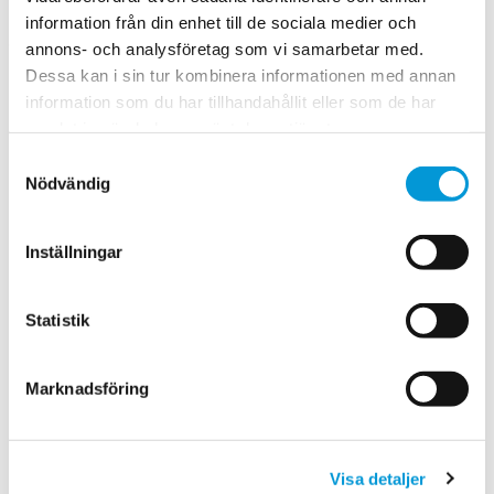
+ önskad smaksättning
information från din enhet till de sociala medier och
Smaksättning:
annons- och analysföretag som vi samarbetar med.
Dessa kan i sin tur kombinera informationen med annan
Kardemumma
information som du har tillhandahållit eller som de har
samlat in när du har använt deras tjänster.
1 tsk malen kardemumma
Samtyckesval
Dill och citron:
Nödvändig
1 citron, finrivet skal
Inställningar
1 msk pressad citron
2 msk torkad dill
Statistik
Paprika och chili:
Marknadsföring
1/2 tsk paprikapulver
1/2 tsk anchochilipulver.
Visa detaljer
Recept