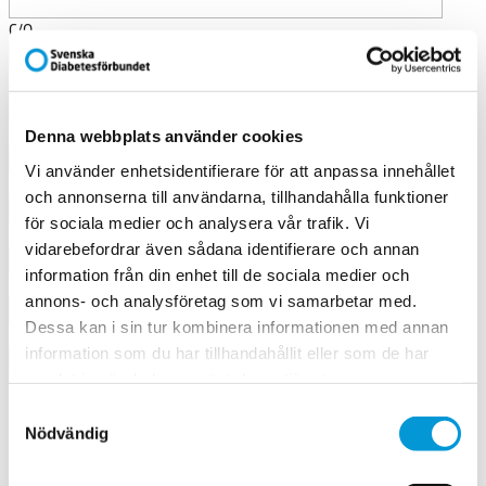
C/O
Adress (obligatoriskt fält)*
Postnummer (obligatoriskt fält)*
Denna webbplats använder cookies
Vi använder enhetsidentifierare för att anpassa innehållet
Postort (obligatoriskt fält)*
och annonserna till användarna, tillhandahålla funktioner
för sociala medier och analysera vår trafik. Vi
Land (om annat än Sverige)
vidarebefordrar även sådana identifierare och annan
information från din enhet till de sociala medier och
Mobiltelefon (obligatoriskt fält)*
annons- och analysföretag som vi samarbetar med.
Dessa kan i sin tur kombinera informationen med annan
E-post (obligatoriskt fält)*
information som du har tillhandahållit eller som de har
samlat in när du har använt deras tjänster.
Medlemsinformation
Samtyckesval
Nödvändig
Diabetes typ 1
Diabetes typ 2
Ej diabetes