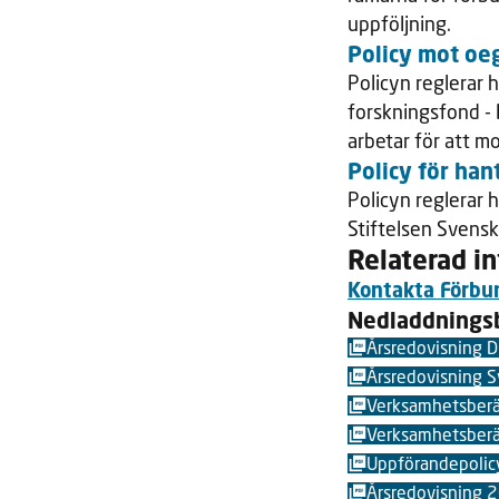
uppföljning.
Policy mot oe
Policyn reglerar
forskningsfond - 
arbetar för att 
Policy för ha
Policyn reglerar 
Stiftelsen Svens
Relaterad i
Kontakta Förbu
Nedladdnings
Årsredovisning
Årsredovisning 
Verksamhetsbera
Verksamhetsberä
Uppförandepolic
Årsredovisning 