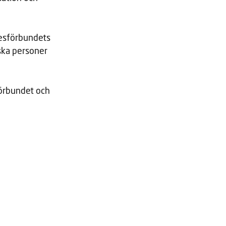
tesförbundets
iska personer
förbundet och