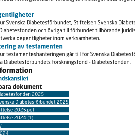
gentligheter
 hur Svenska Diabetesförbundet, Stiftelsen Svenska Diabe
Diabetesfonden och övriga till förbundet tillhörande jurid
motverka oegentligheter inom verksamheten.
ntering av testamenten
hur testamenteshanteringen går till för Svenska Diabetes
ka Diabetesförbundets forskningsfond - Diabetesfonden.
nformation
ndskansliet
bara dokument
 Diabetesfonden 2025
Svenska Diabetesförbundet 2025
̈ttelse 2025.pdf
ttelse 2024 (1)
y
2024