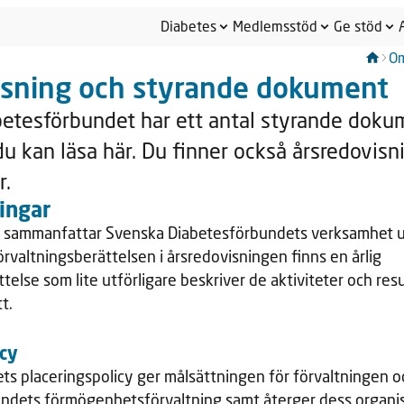
Diabetes
Medlemsstöd
Ge stöd
Om
isning och styrande dokument
etesförbundet har ett antal styrande doku
u kan läsa här. Du finner också årsredovisn
r.
ingar
 sammanfattar Svenska Diabetesförbundets verksamhet un
örvaltningsberättelsen i årsredovisningen finns en årlig
else som lite utförligare beskriver de aktiviteter och res
t.
icy
s placeringspolicy ger målsättningen för förvaltningen o
undets förmögenhetsförvaltning samt återger dess organi