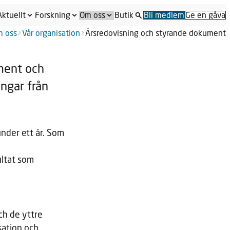
Aktuellt
Forskning
Om oss
Butik
Bli medlem
Ge en gåva
 oss
Vår organisation
Årsredovisning och styrande dokument
ment och
ingar från
der ett år. Som
ultat som
ch de yttre
sation och