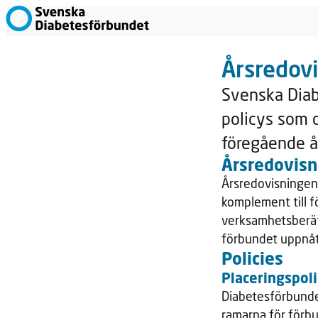
Årsredov
Svenska Diab
policys som d
föregående å
Årsredovisn
Årsredovisningen
komplement till f
verksamhetsberätt
förbundet uppnåt
Policies
Placeringspol
Diabetesförbundet
ramarna för förb