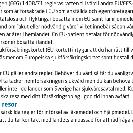
n (EEG) 1408/71 regleras rätten till vård i andra EU/EES-
er som är försäkrade i EU som anställda och egenföretagare
statslösa och flyktingar bosatta inom EU samt familjemed
hand om "akut eller nödvändig vård" vilket innebär sådan vå
nen är åter i hemlandet. En EU-patient betalar för nödvän
rsoner bosatta i landet.
kförsäkringskortet (EU-kortet) intygar att du har rätt till 
äs mer om Europeiska sjukförsäkringskortet samt beställ 
 EU gäller andra regler. Behöver du vård så får du vanligtvi
Ofta täcker hemförsäkringen sjukvård men du kan behöva b
äller inte i de länder som Sverige har sjukvårdsavtal med. Ko
 ska resa med ditt försäkringsbolag i god tid innan avfärd.
 resor
särskilda regler för införsel av läkemedel och hjälpmedel.
att du tar kontakt med landets ambassad för att rådfråga v