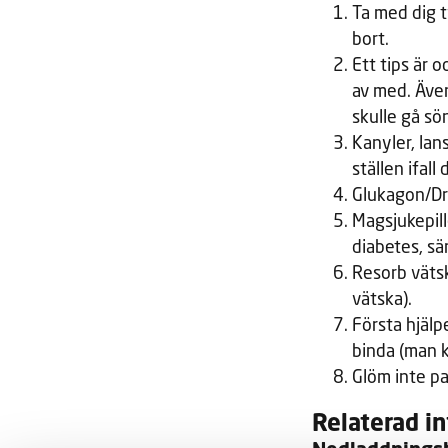
Ta med dig t
bort.
Ett tips är 
av med. Även
skulle gå sö
Kanyler, lans
ställen ifall
Glukagon/Dr
Magsjukepill
diabetes, sär
Resorb vätsk
vätska).
Första hjälpe
binda (man k
Glöm inte pa
Relaterad i