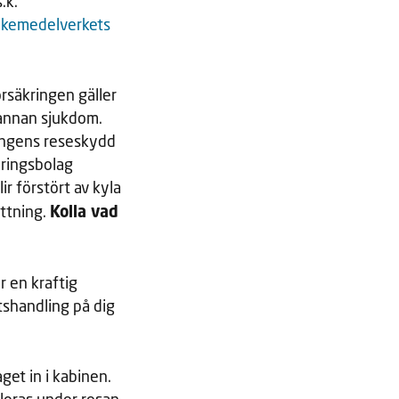
.k.
kemedelverkets
örsäkringen gäller
 annan sjukdom.
ringens reseskydd
äkringsbolag
r förstört av kyla
Kolla vad
ättning.
r en kraftig
tshandling på dig
get in i kabinen.