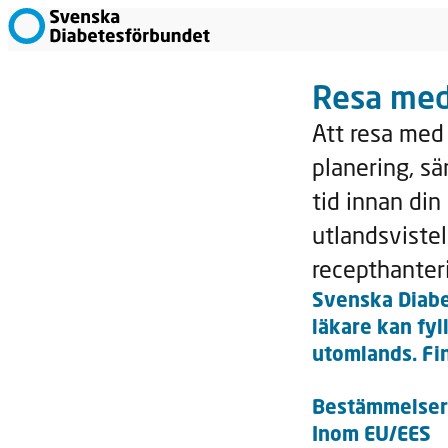
Resa med
Att resa med 
planering, sär
tid innan din
utlandsvistel
recepthanter
Svenska Diabe
läkare kan fy
utomlands. Fin
Bestämmelser 
Inom EU/EES