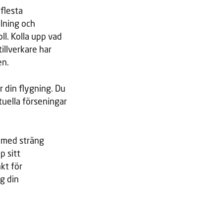
flesta
lning och
ll. Kolla upp vad
illverkare har
en.
r din flygning. Du
tuella förseningar
e med sträng
p sitt
kt för
g din