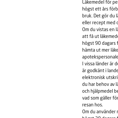
Läkemedel för per
högst ett års för
bruk. Det gör du 
eller recept med 
Om du vistas en l
att få ut läkemed
högst 90 dagars f
hämta ut mer läk
apotekspersonalen
I vissa länder är
är godkänt i lande
elektronisk utskri
du har behov av lä
och hjälpmedel be
vad som gäller fö
resan hos.
Om du använder na