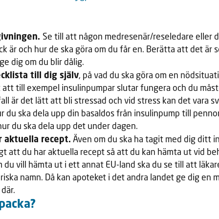
givningen.
Se till att någon medresenär/reseledare eller dy
ck är och hur de ska göra om du får en. Berätta att det är 
e dig om du blir dålig.
klista till dig själv
, på vad du ska göra om en nödsituat
 att till exempel insulinpumpar slutar fungera och du måste
all är det lätt att bli stressad och vid stress kan det vara s
ur du ska dela upp din basaldos från insulinpump till pennor
hur du ska dela upp det under dagen.
ar aktuella recept.
Även om du ska ha tagit med dig ditt in
igt att du har aktuella recept så att du kan hämta ut vid be
du vill hämta ut i ett annat EU-land ska du se till att läkar
riska namn. Då kan apoteket i det andra landet ge dig en
 där.
 packa?