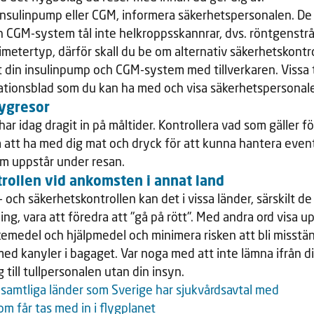
nsulinpump eller CGM, informera säkerhetspersonalen. De 
 CGM-system tål inte helkroppsskannrar, dvs. röntgenstrå
imetertyp, därför skall du be om alternativ säkerhetskontro
st din insulinpump och CGM-system med tillverkaren. Vissa t
mationsblad som du kan ha med och visa säkerhetspersonal
lygresor
r idag dragit in på måltider. Kontrollera vad som gäller fö
 att ha med dig mat och dryck för att kunna hantera even
om uppstår under resan.
rollen vid ankomsten i annat land
- och säkerhetskontrollen kan det i vissa länder, särskilt d
ing, vara att föredra att "gå på rött". Med andra ord visa up
kemedel och hjälpmedel och minimera risken att bli misstän
d kanyler i bagaget. Var noga med att inte lämna ifrån di
till tullpersonalen utan din insyn.
samtliga länder som Sverige har sjukvårdsavtal med
m får tas med in i flygplanet