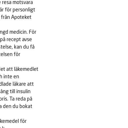
je resa motsvara
r för personligt
r från Apoteket
ängd medicin. För
 på recept avse
telse, kan du få
elsen för
det att läkemedlet
ch inte en
dlade läkare att
ng till insulin
ris. Ta reda på
ia den du bokat
äkemedel för