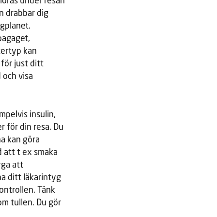
örloras under resan
en drabbar dig
ygplanet.
bagaget,
tertyp kan
ör just ditt
 och visa
pelvis insulin,
 för din resa. Du
na kan göra
d att t ex smaka
yga att
a ditt läkarintyg
kontrollen. Tänk
om tullen. Du gör