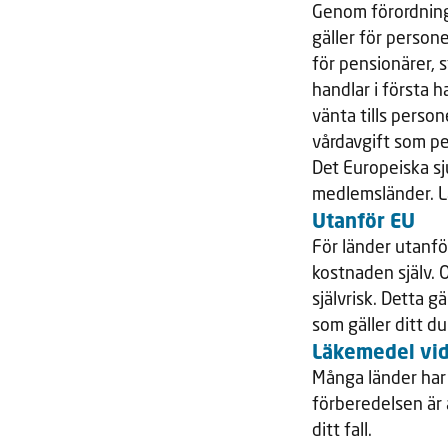
Genom förordninge
gäller för person
för pensionärer, 
handlar i första 
vänta tills perso
vårdavgift som pe
Det Europeiska sju
medlemsländer. L
Utanför EU
För länder utanför
kostnaden själv. 
självrisk. Detta g
som gäller ditt du
Läkemedel vid
Många länder har 
förberedelsen är 
ditt fall.