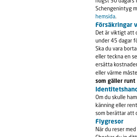
högst 30 dagars 
Schengenintyg me
hemsida
.
Försäkringar v
Det är viktigt at
under 45 dagar fö
Ska du vara bort
eller teckna en se
ersätta kostnader
eller värme måste
som gäller runt
Identitetshand
Om du skulle hamn
känning eller ren
som berättar att 
Flygresor
När du reser med 