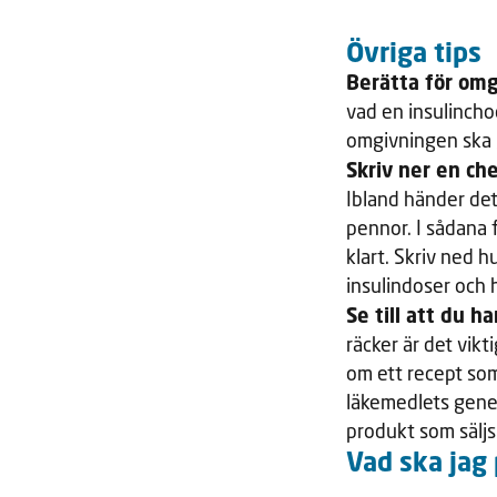
Övriga tips
Berätta för om
vad en insulincho
omgivningen ska g
Skriv ner en chec
Ibland händer det
pennor. I sådana f
klart. Skriv ned h
insulindoser och 
Se till att du h
räcker är det vikt
om ett recept som 
läkemedlets gene
produkt som säljs
Vad ska jag