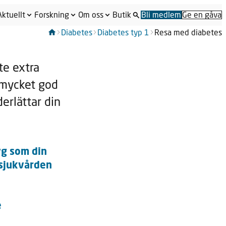
Aktuellt
Forskning
Om oss
Butik
Bli medlem
Ge en gåva
Diabetes
Diabetes typ 1
Resa med diabetes
te extra
i mycket god
erlättar din
yg som din
 sjukvården
e