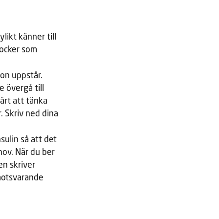
likt känner till
socker som
ion uppstår.
 övergå till
vårt att tänka
. Skriv ned dina
sulin så att det
hov. När du ber
en skriver
 motsvarande