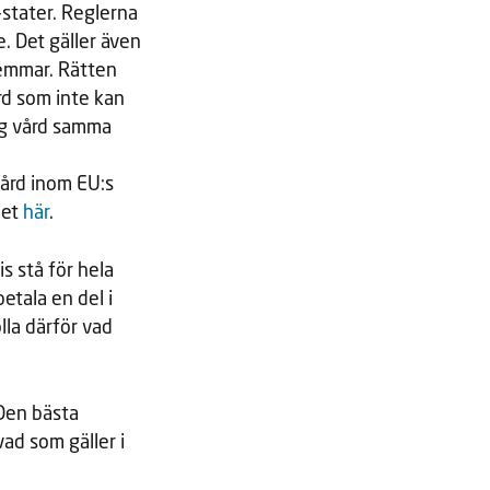
stater. Reglerna
. Det gäller även
lemmar. Rätten
rd som inte kan
dig vård samma
vård inom EU:s
det
här
.
s stå för hela
etala en del i
lla därför vad
 Den bästa
ad som gäller i