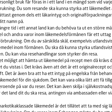
sonligt bruk får föras in i ett land i en mängd som vid var
brukning. Du som resande ska kunna styrka att läkemedlet ä
lättast genom dels ett läkarintyg och originalförpackninga
ditt namn på.
ängre tid i ett annat land kan du behöva ta ut en större m
el och andra varor inom läkemedelsförmånen får ett uttag
örbrukning. Om du av särskilda skäl, exempelvis utlandsvis
emedel inom förmånen. Du ska då kunna styrka utlandsvist
. Du kan visa resehandlingar som styrker din resa.
 det möjligt att hämta ut läkemedel på recept men då krävs 
t du vistas i. Det krävs även att det är ett originalrecept o
ft. Det är även bra att ha ett intyg på engelska från behan
kemedel för din sjukdom. Det kan vara olika lätt att få tillgå
roende på var du reser. Det kan även skilja i självkostnadsp
r det land dit du ska resa, antingen via ambassaden eller v
rkotikaklassade läkemedel är det tillåtet att ta med sig l