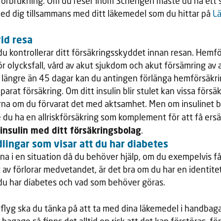
förbrukning. Om du reser inom Schengen måste du ha ett s
d dig tillsammans med ditt läkemedel som du hittar på
Lä
id resa
t du kontrollerar ditt försäkringsskyddet innan resan. Hemf
r olycksfall, vård av akut sjukdom och akut försämring av
a längre än 45 dagar kan du antingen förlänga hemförsäk
parat försäkring. Om ditt insulin blir stulet kan vissa förs
na om du förvarat det med aktsamhet. Men om insulinet bli
 du ha en allriskförsäkring som komplement för att få ers
 insulin med ditt försäkringsbolag
.
lingar som visar att du har diabetes
a i en situation då du behöver hjälp, om du exempelvis få
t av förlorar medvetandet, är det bra om du har en identite
du har diabetes och vad som behöver göras.
flyg ska du tänka på att ta med dina läkemedel i handbaga