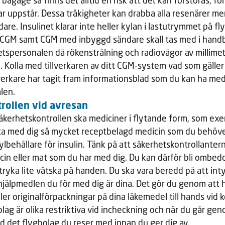
 bagage så finns det alltid en risk att det kan förstöras, f
gar uppstår. Dessa tråkigheter kan drabba alla resenärer m
are. Insulinet klarar inte heller kylan i lastutrymmet på fl
ll CGM samt CGM med inbyggd sändare skall tas med i hand
tspersonalen då rökenstrålning och radiovågor av millime
 Kolla med tillverkaren av ditt CGM-system vad som gäller f
lverkare har tagit fram informationsblad som du kan ha med
len.
rollen vid avresan
äkerhetskontrollen ska mediciner i flytande form, som exem
 ta med dig så mycket receptbelagd medicin som du behöver
ylbehållare för insulin. Tänk på att säkerhetskontrollanter
cin eller mat som du har med dig. Du kan därför bli ombed
stryka lite vätska på handen. Du ska vara beredd på att int
jälpmedlen du för med dig är dina. Det gör du genom att h
ler originalförpackningar på dina läkemedel till hands vid 
olag är olika restriktiva vid incheckning och när du går gen
med det flygbolag du reser med innan du ger dig av.