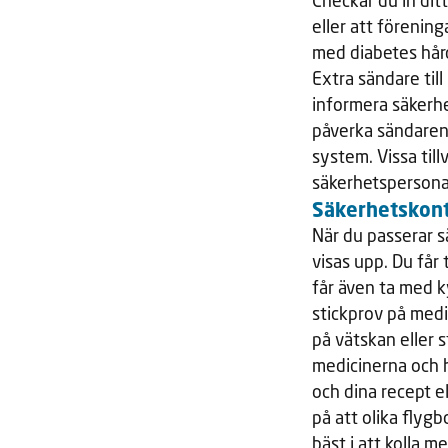
Checkar du in ditt
eller att förenin
med diabetes hård
Extra sändare ti
informera säkerhe
påverka sändaren.
system. Vissa til
säkerhetspersona
Säkerhetskont
När du passerar s
visas upp. Du får
får även ta med k
stickprov på medi
på vätskan eller 
medicinerna och h
och dina recept el
på att olika flygb
bäst i att kolla 