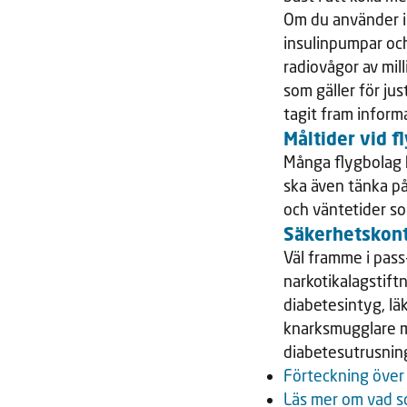
Om du använder i
insulinpumpar och
radiovågor av mill
som gäller för ju
tagit fram infor
Måltider vid f
Många flygbolag ha
ska även tänka på
och väntetider s
Säkerhetskont
Väl framme i pass
narkotikalagstiftn
diabetesintyg, lä
knarksmugglare me
diabetesutrusning 
Förteckning över 
Läs mer om vad so