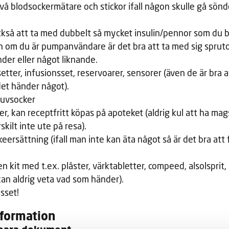
vå blodsockermätare och stickor ifall någon skulle gå sönd
också att ta med dubbelt så mycket insulin/pennor som du 
 om du är pumpanvändare är det bra att ta med sig spruto
nder eller något liknande.
etter, infusionsset, reservoarer, sensorer (även de är bra a
 det händer något).
uvsocker
er, kan receptfritt köpas på apoteket (aldrig kul att ha ma
skilt inte ute på resa).
eersättning (ifall man inte kan äta något så är det bra att f
n kit med t.ex. plåster, värktabletter, compeed, alsolsprit,
an aldrig veta vad som händer).
sset!
nformation