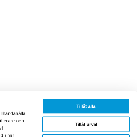
Tillåt alla
Följ oss på
illhandahålla
Facebook
ifierare och
Tillåt urval
Instagram
vi
LinkedIn
 du har