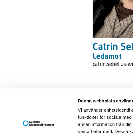
Catrin
Ledamot
catrin.sebelius-
Denna webbplats använde
Svenska Diab
Vi använder enhetsidentifie
Box 5098
funktioner för sociala medi
121 16 JOH
annan information från din
Besöksadress
samarbetar med. Dessa kan