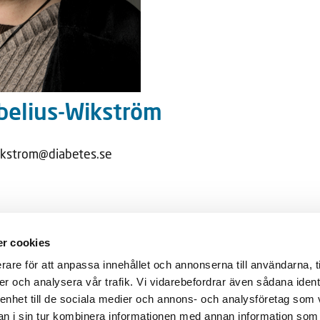
 Sebelius-Wikström
wikstrom@diabetes.se
r cookies
Genvägar
etesförbundet
rare för att anpassa innehållet och annonserna till användarna, t
Diabetes
er och analysera vår trafik. Vi vidarebefordrar även sådana ident
Kalender
ANNESHOV
 enhet till de sociala medier och annons- och analysföretag som 
Våra föreningar
 i sin tur kombinera informationen med annan information som