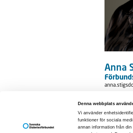
Anna
Förbund
anna.stigsd
Denna webbplats använde
Svenska Diab
Vi använder enhetsidentifie
Box 5098
funktioner för sociala medi
121 16 JOH
annan information från din
Besöksadress