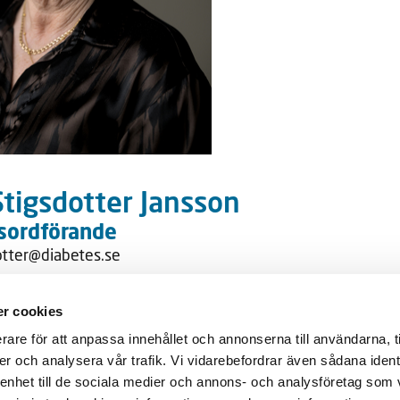
 Stigsdotter Jansson
sordförande
otter@diabetes.se
r cookies
Genvägar
etesförbundet
rare för att anpassa innehållet och annonserna till användarna, t
Diabetes
er och analysera vår trafik. Vi vidarebefordrar även sådana ident
Kalender
ANNESHOV
 enhet till de sociala medier och annons- och analysföretag som 
Våra föreningar