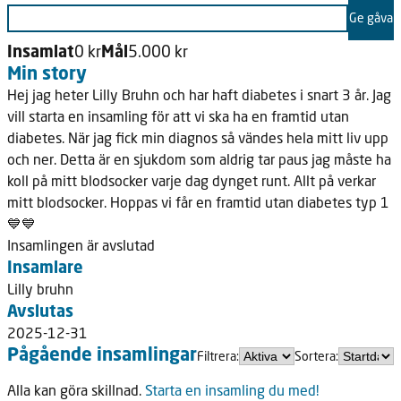
Ge gåva
Insamlat
0 kr
Mål
5.000 kr
Min story
Hej jag heter Lilly Bruhn och har haft diabetes i snart 3 år. Jag
vill starta en insamling för att vi ska ha en framtid utan
diabetes. När jag fick min diagnos så vändes hela mitt liv upp
och ner. Detta är en sjukdom som aldrig tar paus jag måste ha
koll på mitt blodsocker varje dag dynget runt. Allt på verkar
mitt blodsocker. Hoppas vi får en framtid utan diabetes typ 1
💙💙
Insamlingen är avslutad
Insamlare
Lilly bruhn
Avslutas
2025-12-31
Pågående insamlingar
Filtrera:
Sortera:
Alla kan göra skillnad.
Starta en insamling du med!