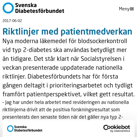
Meny
2017-06-02
Riktlinjer med patientmedverkan
Nya moderna läkemedel för blodsockerkontroll
vid typ 2-diabetes ska användas betydligt mer
än tidigare. Det står klart när Socialstyrelsen i
veckan presenterade uppdaterade nationella
riktlinjer. Diabetesförbundets har för första
gången deltagit i prioriteringsarbetet och tydligt
framfört patientperspektivet, vilket gett resultat.
– Jag har under hela arbetet med revideringen av nationella
riktlinjerna drivit att de positiva forskningsresultat som
presenterats den senaste tiden när det gäller nya typ 2-
läkemedel måste få genomslag i riktlinjerna, säger
Diabetesförbundets vårdpolitiska utredare, Lena Insulander,