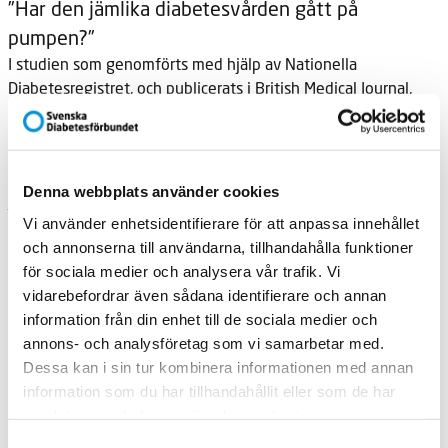
”Har den jämlika diabetesvården gått på
pumpen?”
I studien som genomförts med hjälp av Nationella
Diabetesregistret, och publicerats i British Medical Journal,
följde forskarna 18 168 personer med typ 1-diabetes i
Sverige mellan 2005 och 2012. De patienter som
behandlades med pump visade en kraftigt minskad riska att
dö till följd av hjärt- och kärlsjukdomar.
Denna webbplats använder cookies
– Pumpen ger en jämnare tillförsel av insulin, och vi vet sedan
Vi använder enhetsidentifierare för att anpassa innehållet
tidigare studier att insulinpump medför färre episoder med
och annonserna till användarna, tillhandahålla funktioner
lågt blodsocker. Kanske tar pumpanvändarna också
för sociala medier och analysera vår trafik. Vi
blodsocker oftare än sprutanvändarna, säger Isabella
vidarebefordrar även sådana identifierare och annan
Steineck, forskare vid Sahlgrenska akademin i Göteborg.
information från din enhet till de sociala medier och
I genomsnitt använder 20 procent av alla vuxna patienter
annons- och analysföretag som vi samarbetar med.
med typ 1-diabetes insulinpump, men skillnaderna över
Dessa kan i sin tur kombinera informationen med annan
landet är stora. På vissa sjukhus får tolv procent av
information som du har tillhandahållit eller som de har
patienterna pump, och på andra är siffran uppemot 30
samlat in när du har använt deras tjänster.
procent.
Samtyckesval
Diabetesförbundet arbetar för att tillgång till, och