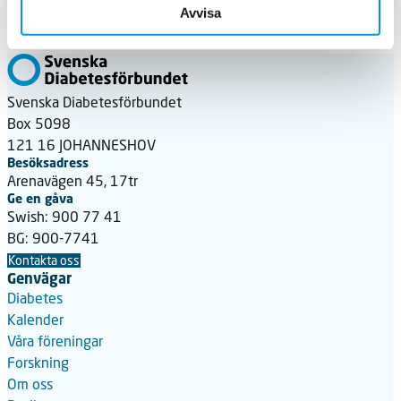
Sahlgrenska akademins pressmeddelande om
Avvisa
forskningsresultaten.
Svenska Diabetesförbundet
Box 5098
121 16 JOHANNESHOV
Besöksadress
Arenavägen 45, 17tr
Ge en gåva
Swish: 900 77 41
BG: 900-7741
Kontakta oss
Genvägar
Diabetes
Kalender
Våra föreningar
Forskning
Om oss