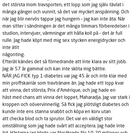
det största inom travsporten, ett lopp som jag själv tävlat i
många gånger och vunnit, så det var mycket anspänning. Och
när jag blir nervös tappar jag hungern – jag kan inte äta. När
man sitter i sändningen är det många timmars förberedelser i
studion, intervjuer, värmningar att hålla koll på – det är full
rulle. Jag hade köpt med mig sex stycken energidrycker och
inte ätit
någonting.
Efteråt kändes det så förnedrande att inte klara av sitt jobb.
Jag är 57
år gammal och kan inte sköta mig bättre.
NÄR JAG FICK
typ 1-diabetes var jag 45 år och inte klar med
min proffskarriär som travtränare än. Jag hade ett lopp kvar
att vinna, det största, Prix d’Amérique, och jag hade en
häst med chans att vinna det loppet, Maharadja. Jag var stark i
kroppen och oövervinnerlig. Så fick jag plötsligt diabetes och
kunde inte ens stanna snabbt och köpa en korv utan
att checka blod och ta sprutor. Det var en väldigt stor
omställning som jag hade svårt att acceptera. Jag hade inte
tid. Hästarna jag körde var försäkrade för 10–20 miljoner och