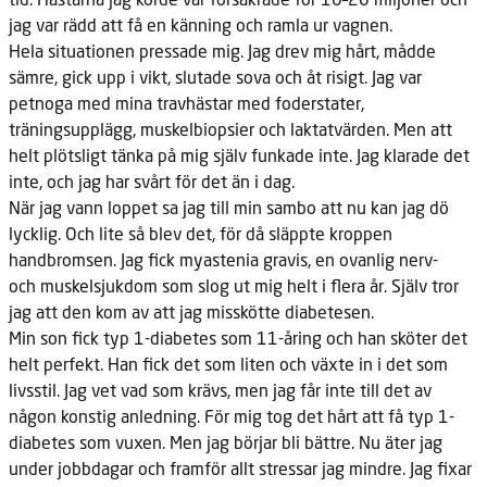
jag var rädd att få en känning och ramla ur vagnen.
Hela situationen pressade mig. Jag drev mig hårt, mådde
sämre, gick upp i vikt, slutade sova och åt risigt. Jag var
petnoga med mina travhästar med foderstater,
träningsupplägg, muskelbiopsier och laktatvärden. Men att
helt plötsligt tänka på mig själv funkade inte. Jag klarade det
inte, och jag har svårt för det än i dag.
När jag vann loppet sa jag till min sambo att nu kan jag dö
lycklig. Och
lite så blev det, för då släppte kroppen
handbromsen. Jag fick myastenia gravis, en ovanlig nerv-
och muskelsjukdom som slog ut mig helt i flera år. Själv tror
jag att den kom av att jag misskötte diabetesen.
Min son fick typ 1-diabetes som 11-åring och han sköter det
helt
perfekt. Han fick det som liten och växte in i det som
livsstil. Jag vet vad som krävs, men jag får inte till det av
någon konstig anledning. För mig tog det hårt att få typ 1-
diabetes som vuxen. Men jag börjar bli bättre. Nu äter jag
under jobbdagar och framför allt stressar jag mindre. Jag fixar