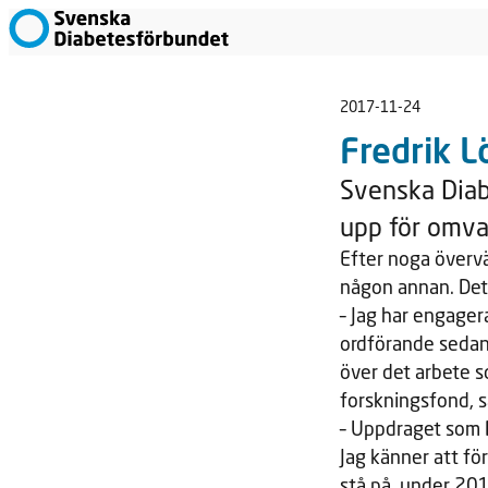
2017-11-24
Fredrik L
Svenska Diab
upp för omva
Efter noga övervä
någon annan. Det
– Jag har engager
ordförande sedan 
över det arbete s
forskningsfond, s
– Uppdraget som 
Jag känner att fö
stå på, under 201