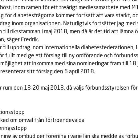
 höst, inom ramen för ett treårigt mediesamarbete med MT
 för diabetesfrågorna kommer fortsatt att vara starkt, oc
drag inom organisationen. Naturligtvis fortsätter jag me
ill riksstämman i maj 2018, men då är det tid att lämna 
, säger Fredrik.
r till uppdrag inom Internationella diabetesfederationen, I
r fullt med ge ett förslag till ny ordförande och förbundss
möjlighet att inkomma med sina nomineringar fram till 18 j
esenterar sitt förslag den 6 april 2018.
 rum den 18-20 maj 2018, då väljs förbundsstyrelsen f
ionsstopp
ked om omval från förtroendevalda
eringsstopp
lning av ombud per förening i varje län ska meddelas förbu