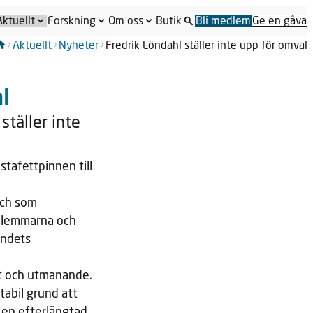
Aktuellt
Forskning
Om oss
Butik
Bli medlem
Ge en gåva
Aktuellt
Nyheter
Fredrik Löndahl ställer inte upp för omval
l
täller inte
tafettpinnen till
och som
edlemmarna och
undets
nt och utmanande.
tabil grund att
l en efterlängtad