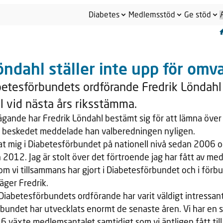
Diabetes
Medlemsstöd
Ge stöd
öndahl ställer inte upp för omva
etesförbundets ordförande Fredrik Löndahl s
l vid nästa års riksstämma.
gande har Fredrik Löndahl bestämt sig för att lämna över s
 beskedet meddelade han valberedningen nyligen.
at mig i Diabetesförbundet på nationell nivå sedan 2006 
2012. Jag är stolt över det förtroende jag har fått av m
om vi tillsammans har gjort i Diabetesförbundet och i förb
äger Fredrik.
Diabetesförbundets ordförande har varit väldigt intressa
rbundet har utvecklats enormt de senaste åren. Vi har en s
6 växte medlemsantalet samtidigt som vi äntligen fått til