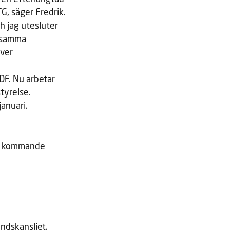
G, säger Fredrik.
h jag utesluter
d samma
över
DF. Nu arbetar
tyrelse.
anuari.
ör kommande
ndskansliet.