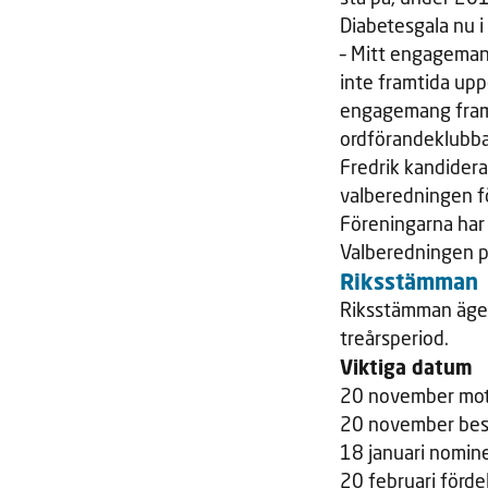
Diabetesgala nu i
– Mitt engagemang
inte framtida upp
engagemang fram t
ordförandeklubban
Fredrik kandidera
valberedningen fö
Föreningarna har 
Valberedningen pr
Riksstämman
Riksstämman äger
treårsperiod.
Viktiga datum
20 november mot
20 november bes
18 januari nomin
20 februari förde