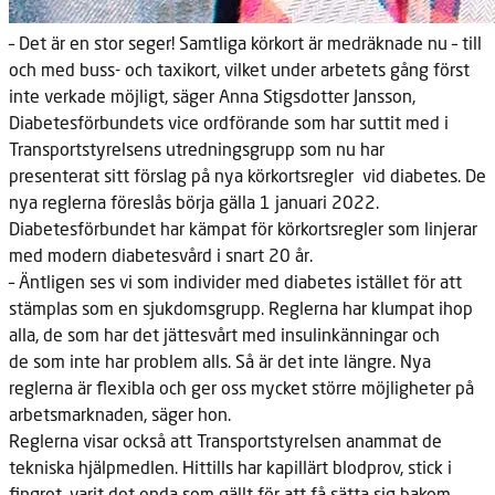
– Det är en stor seger! Samtliga körkort är medräknade nu – till
och med buss- och taxikort, vilket under arbetets gång först
inte verkade möjligt, säger Anna Stigsdotter Jansson,
Diabetesförbundets vice ordförande som har suttit med i
Transportstyrelsens utredningsgrupp som nu har
presenterat sitt förslag på nya körkortsregler vid diabetes. De
nya reglerna föreslås börja gälla 1 januari 2022.
Diabetesförbundet har kämpat för körkortsregler som linjerar
med modern diabetesvård i snart 20 år.
– Äntligen ses vi som individer med diabetes istället för att
stämplas
som en sjukdomsgrupp. Reglerna har klumpat ihop
alla, de som har det jättesvårt med insulinkänningar och
de som inte har problem alls. Så är det inte längre. Nya
reglerna är flexibla och ger oss mycket större möjligheter på
arbetsmarknaden, säger hon.
Reglerna visar också att Transportstyrelsen anammat de
tekniska
hjälpmedlen. Hittills har kapillärt blodprov, stick i
fingret, varit det enda som gällt för att få sätta sig bakom