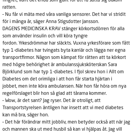
ratten.
– Nu får vi mäta med våra vanliga sensorer. Det har vi stridit
för i
många år, säger Anna Stigsdotter Jansson.
DAGENS MEDICINSKA KRAV
stänger körkortsdörren för alla
som använder insulin och vill köra tyngre
fordon. Yrkesdrömmar har släckts. Vuxna yrkesförare som fått
typ 1-diabetes har tvingats byta karriär och lägga ner egna
transportfirmor. Någon som kämpat för rätten att ta körkort
med högre behörighet är ambulanssjuksköterskan Sara
Björklund som har typ 1-diabetes. I fjol skrev hon i Allt om
Diabetes om det orimliga i att hon får starta hjärtan i
jobbet, men inte köra ambulansen. När hon får höra om nya
regelförslaget blir hon så glad att tårarna kommer.
– Wow, är det sant? Jag ryser. Det är otroligt, att
Transportstyrelsen
äntligen har insett att vi med diabetes
kan må bra, säger hon.
– Det här förändrar mitt jobbliv, men betyder också att när jag
och mannen ska ut med husbil så kan vi hjälpas åt. Jag vill