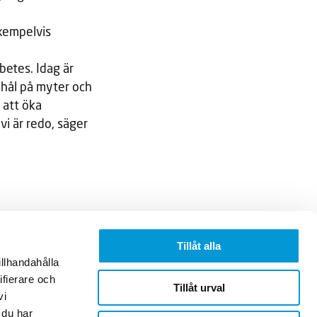
xempelvis
betes. Idag är
 hål på myter och
 att öka
i är redo, säger
Tillåt alla
Följ oss på
illhandahålla
Facebook
ifierare och
Tillåt urval
Instagram
vi
LinkedIn
 du har