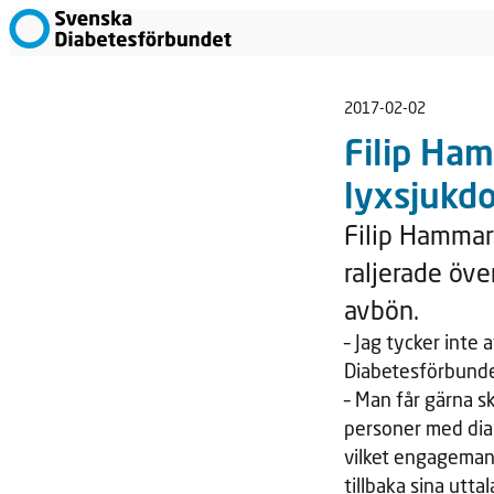
2017-02-02
Filip Ham
lyxsjukd
Filip Hammar
raljerade öve
avbön.
– Jag tycker inte 
Diabetesförbunde
– Man får gärna s
personer med diab
vilket engagemang
tillbaka sina utta