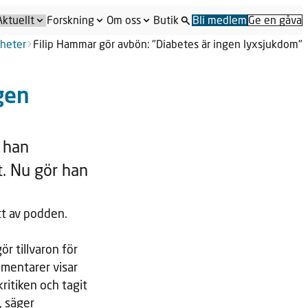
Aktuellt
Forskning
Om oss
Butik
Bli medlem
Ge en gåva
heter
Filip Hammar gör avbön: "Diabetes är ingen lyxsjukdom"
gen
 han
t. Nu gör han
itt av podden.
r tillvaron för
mmentarer visar
ritiken och tagit
, säger