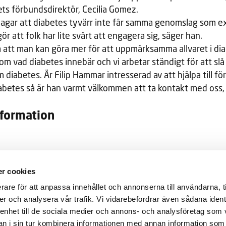
ts förbundsdirektör, Cecilia Gomez.
lagar att diabetes tyvärr inte får samma genomslag som e
ör att folk har lite svårt att engagera sig, säger han.
m att man kan göra mer för att uppmärksamma allvaret i dia
m vad diabetes innebär och vi arbetar ständigt för att slå
diabetes. Är Filip Hammar intresserad av att hjälpa till för
etes så är han varmt välkommen att ta kontakt med oss, v
nformation
r cookies
Genvägar
etesförbundet
rare för att anpassa innehållet och annonserna till användarna, t
Diabetes
er och analysera vår trafik. Vi vidarebefordrar även sådana ident
Kalender
ANNESHOV
 enhet till de sociala medier och annons- och analysföretag som 
Våra föreningar
 i sin tur kombinera informationen med annan information som