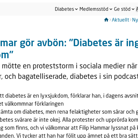
Diabetes
Medlemsstöd
Ge stöd
Aktuellt
Ny
mar gör avbön: "Diabetes är in
om"
 mötte en proteststorm i sociala medier när
r, och bagatelliserade, diabetes i sin podcas
att diabetes är en lyxsjukdom, förklarar han, i dagens avsn
t välkommnar förklaringen
kämta om diabetes, men rena felaktigheter som sårar och gö
etes svårare är inte okej. Alla protester och upprörda ko
 som finns, och vi välkomnar att Filip Hammar lyssnat på k
landen. Vi tycker att han har följt upp ämnet på ett bra sätt