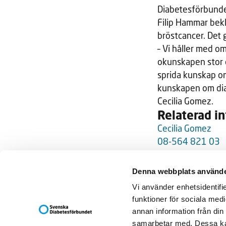
Diabetesförbunde
Filip Hammar bek
bröstcancer. Det g
– Vi håller med o
okunskapen stor o
sprida kunskap om 
kunskapen om diab
Cecilia Gomez.
Relaterad i
Cecilia Gomez
08-564 821 03
Denna webbplats använde
Svenska Diab
Vi använder enhetsidentifie
Box 5098
funktioner för sociala medi
121 16 JOH
annan information från din
Besöksadress
samarbetar med. Dessa kan