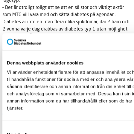
– Det är otroligt roligt att se att en så stor och viktigt aktör
som MTG vill vara med och sätta diabetes på agendan.
Diabetes är inte en utan flera olika sjukdomar, där 2 barn och
2 vuxna varje dag drabbas av diabetes typ 1 utan möjlighet
att bli friska. Ännu fler, närmare 50 personer om dagen,
drabbas av diabetes typ 2. Diabetes typ 2 är en
folksjukdom som till viss del går att förebygga med rätt kost
och ökad fysisk aktivitet. Om vi hjälps åt att öka kunskapen
Denna webbplats använder cookies
om diabetes kan vi med små medel förbättra livet för väldigt
många, säger Fredrik Löndahl, ordförande för Svenska
Vi använder enhetsidentifierare för att anpassa innehållet oc
Diabetesförbundet.
tillhandahålla funktioner för sociala medier och analysera vår
Relaterad information
sådana identifierare och annan information från din enhet til
Therèse Molander
och analysföretag som vi samarbetar med. Dessa kan i sin 
076-0798103
annan information som du har tillhandahållit eller som de har
tjänster.
Svenska Diabetesförbundet
Samtyckesval
Box 5098