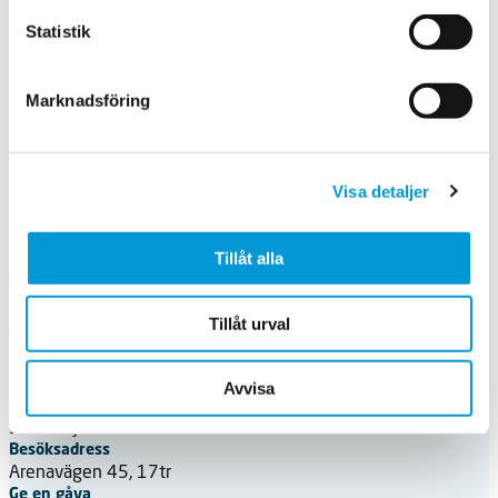
Statistik
Kolhydratsinnehåll
Marknadsföring
Hela receptet: 77 g kolhydrater
Recept: dietisterna Johanna Andersson och Caroline Wilbois
Foto: Sofia Kallner
Visa detaljer
Ur boken Dietistens val: vardagsmat som gör skillnad!
(Norstedts, 2020)
Tillåt alla
Senast uppdaterad: 14 apr. 2025
Tillåt urval
Svenska Diabetesförbundet
Avvisa
Box 5098
121 16 JOHANNESHOV
Besöksadress
Arenavägen 45, 17tr
Ge en gåva