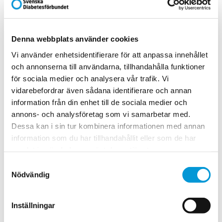
2 tetror kokta stora vita
bönor à 380 g, sköljda
Denna webbplats använder cookies
1 citron, juicen
Vi använder enhetsidentifierare för att anpassa innehållet
och annonserna till användarna, tillhandahålla funktioner
2 msk tryffelolja
för sociala medier och analysera vår trafik. Vi
vidarebefordrar även sådana identifierare och annan
salt
information från din enhet till de sociala medier och
peppar
annons- och analysföretag som vi samarbetar med.
Dessa kan i sin tur kombinera informationen med annan
Gör så här:
information som du har tillhandahållit eller som de har
samlat in när du har använt deras tjänster.
Det här är riktig sallad, det. God, mättande, krispig och håller
Samtyckesval
bra i kylen.
Nödvändig
1. Riv morötterna grovt och blanda med bönorna i en bunke.
2. Tillsätt citronjuicen, ringla över tryffelolja och smaka av
Inställningar
med salt och peppar. Håller ca 1 vecka i kylskåp.