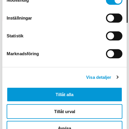
Nödvändig
Inställningar
Smält smöret i en stekpanna och fräs kålen försiktigt på
Statistik
låg värme salta och peppra.
Rör runt försiktigt i några minuter. Kålen får inte bränna
vid. Den ska bara bli försiktigt mjuk
Marknadsföring
Pressa över citronen på kålen och rör runt.
Ta bort kålen från plattan och rör ner dillen och smaka
av med salt och peppar.
Visa detaljer
Tillåt alla
Näringsvärde Energi Protein Fett
Kolhydrater Fibrer
Per portion 139kcal 2g 10g 13g
Tillåt urval
3g
Avvisa
Senast uppdaterad: 14 apr. 2025