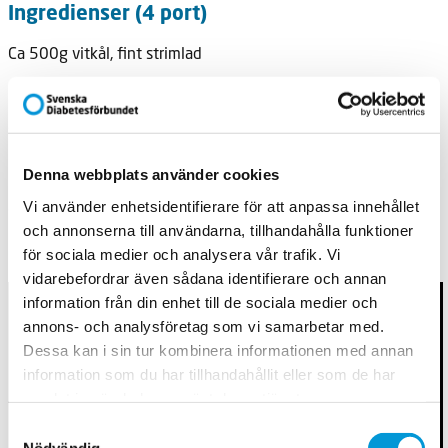
Ingredienser (4 port)
Ca 500g vitkål, fint strimlad
Ca 50g smör
½ citron
Ca 2msk finhackad dill
Denna webbplats använder cookies
Vi använder enhetsidentifierare för att anpassa innehållet
Salt och gärna vitpeppar
och annonserna till användarna, tillhandahålla funktioner
Gör så här:
för sociala medier och analysera vår trafik. Vi
vidarebefordrar även sådana identifierare och annan
information från din enhet till de sociala medier och
annons- och analysföretag som vi samarbetar med.
Dessa kan i sin tur kombinera informationen med annan
information som du har tillhandahållit eller som de har
samlat in när du har använt deras tjänster.
Samtyckesval