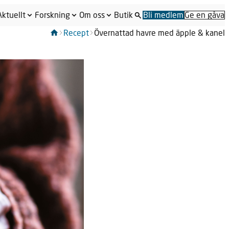
Aktuellt
Forskning
Om oss
Butik
Bli medlem
Ge en gåva
Recept
Övernattad havre med äpple & kanel