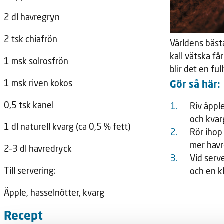
2 dl havregryn
2 tsk chiafrön
Världens bästa
kall vätska f
1 msk solrosfrön
blir det en full
1 msk riven kokos
Gör så här:
0,5 tsk kanel
Riv äppl
och kvar
1 dl naturell kvarg (ca 0,5 % fett)
Rör ihop 
mer havre
2–3 dl havredryck
Vid serv
Till servering:
och en kl
Äpple, hasselnötter, kvarg
Recept