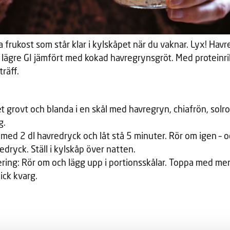
 frukost som står klar i kylskåpet när du vaknar. Lyx! Havre
år lägre GI jämfört med kokad havregrynsgröt. Med proteinri
träff.
et grovt och blanda i en skål med havregryn, chiafrön, solro
g.
med 2 dl havredryck och låt stå 5 minuter. Rör om igen – oc
dryck. Ställ i kylskåp över natten.
ering: Rör om och lägg upp i portionsskålar. Toppa med mer 
ick kvarg.