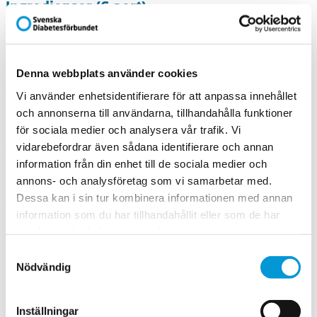
Ingredienser (6 port)
Cirka 600 g lammytterfilé
Olivolja
Denna webbplats använder cookies
Smör
Vi använder enhetsidentifierare för att anpassa innehållet
och annonserna till användarna, tillhandahålla funktioner
2 vitlöksklyftor
för sociala medier och analysera vår trafik. Vi
vidarebefordrar även sådana identifierare och annan
Salt och peppar
information från din enhet till de sociala medier och
Gör så här:
annons- och analysföretag som vi samarbetar med.
Dessa kan i sin tur kombinera informationen med annan
Gör så här:
information som du har tillhandahållit eller som de har
samlat in när du har använt deras tjänster.
Gnid in lammfiléerna med lite olivolja. Skär
vitlöksklyftorna i två delar och gnid in ­köttet med
Samtyckesval
vitlöken. Salta och peppra.
Nödvändig
Stek filéerna på medelhög värme i lite olivolja och smör.
De ska få en fin stekyta runt om.
Inställningar