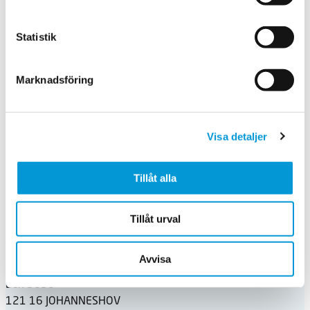
Flytta över dem till en ugnsfast form. Om du använder
ugnstermometer så tänk på att sätta den mitt i
köttbiten och låt den gå upp till cirka 55 grader för ett
Statistik
rosastekt kött. Det brukar ta cirka 5–10 min i 175
graders ugnsvärme, beroende på hur stora och tjocka
Marknadsföring
köttbitarna är.
Om du inte använder ugnstermometer kan du känna på
köttet. Om känslan är ungefär som när du trycker på din
nästipp så är det rätt.
Visa detaljer
Ta ut köttet när det känns färdigt och låt vila under en
foliebit, lite löst, i minst 10 minuter.
Tillåt alla
Skiva upp det, gärna i lite sneda, eleganta skivor.
Senast uppdaterad: 14 apr. 2025
Tillåt urval
Avvisa
Svenska Diabetesförbundet
Box 5098
121 16 JOHANNESHOV