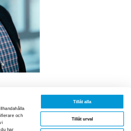
Tillåt alla
Följ oss på
illhandahålla
Facebook
ifierare och
Tillåt urval
Instagram
vi
LinkedIn
 du har