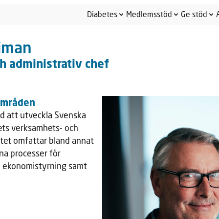
Diabetes
Medlemsstöd
Ge stöd
riman
h administrativ chef
områden
d att utveckla Svenska
ts verksamhets- och
tet omfattar bland annat
rna processer för
 ekonomistyrning samt