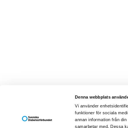
Denna webbplats använde
Svenska Diab
Vi använder enhetsidentifie
Box 5098
funktioner för sociala medi
121 16 JOH
annan information från din
Besöksadress
samarbetar med. Dessa kan