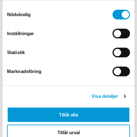
Samtyckesval
Nödvändig
Inställningar
Statistik
Eget instagramkonto: (Valfritt)
Marknadsföring
Godkännande av personuppgifter
Visa detaljer
Jag godkänner hantering av mina personuppgifter
Tillåt alla
Tillåt urval
Observera att detta är en allmän intresseanmälan som inte