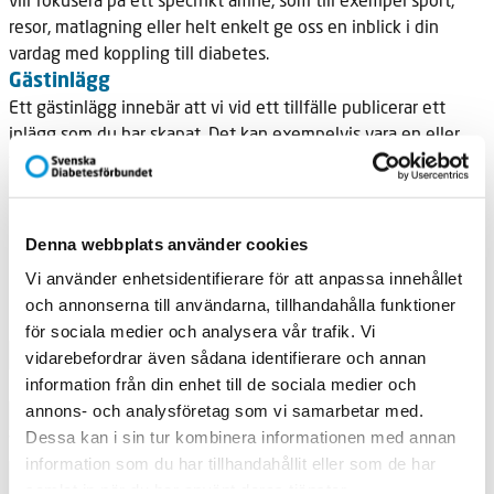
resor, matlagning eller helt enkelt ge oss en inblick i din
vardag med koppling till diabetes.
Gästinlägg
Ett gästinlägg innebär att vi vid ett tillfälle publicerar ett
inlägg som du har skapat. Det kan exempelvis vara en eller
flera bilder med tillhörande text eller en video.
Låter det intressant? Gör din intresseanmälan
nedan!
Denna webbplats använder cookies
För- och efternamn
Vi använder enhetsidentifierare för att anpassa innehållet
och annonserna till användarna, tillhandahålla funktioner
För- och efternamn
för sociala medier och analysera vår trafik. Vi
vidarebefordrar även sådana identifierare och annan
E-post:
information från din enhet till de sociala medier och
annons- och analysföretag som vi samarbetar med.
Dessa kan i sin tur kombinera informationen med annan
Vilket ämne skulle du vilja prata om?
information som du har tillhandahållit eller som de har
samlat in när du har använt deras tjänster.