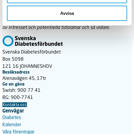
syftar till en särskild tidsperiod eller varken garanterar eller
binder dig till en takeover eller ett gästinlägg. Om din
Avvisa
anmälan blir aktuell, kontaktar vi dig för att återigen stämma
av intresset och potentiella tidsramar och så vidare.
Svenska Diabetesförbundet
Box 5098
121 16 JOHANNESHOV
Besöksadress
Arenavägen 45, 17tr
Ge en gåva
Swish: 900 77 41
BG: 900-7741
Kontakta oss
Genvägar
Diabetes
Kalender
Våra föreningar