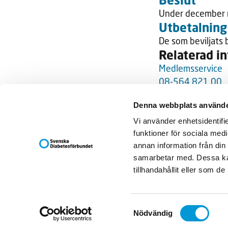
Under december m
Utbetalning
De som beviljats 
Relaterad i
Medlemsservice
08-564 821 00
Frågor och sva
Denna webbplats använde
Svenska Diab
Vi använder enhetsidentifie
Box 5098
funktioner för sociala medi
121 16 JOH
annan information från din
Besöksadress
samarbetar med. Dessa kan
Arenavägen 4
tillhandahållit eller som d
Ge en gåva
Swish: 900 
BG: 900-774
Samtyckesval
Nödvändig
Kontakta oss