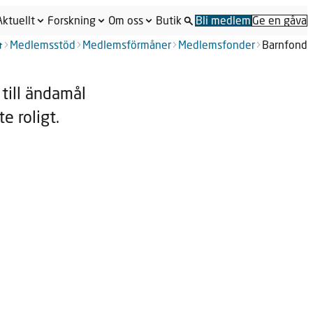
Aktuellt
Forskning
Om oss
Butik
Bli medlem
Ge en gåva
Medlemsstöd
Medlemsförmåner
Medlemsfonder
Barnfond
till ändamål
e roligt.