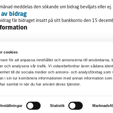
ånad meddelas den sökande om bidrag beviljats eller ej.
 av bidrag
bidrag får bidraget insatt på sitt bankkonto den 15 decem
nformation
r om Medlemsfonder
r cookies
Genvägar
etesförbundet
rare för att anpassa innehållet och annonserna till användarna, t
Diabetes
er och analysera vår trafik. Vi vidarebefordrar även sådana ident
Kalender
ANNESHOV
 enhet till de sociala medier och annons- och analysföretag som 
Våra föreningar
 i sin tur kombinera informationen med annan information som
5, 17tr
Forskning
e har samlat in när du har använt deras tjänster.
Om oss
77 41
Butik
1
GDPR
Inställningar
Statistik
Marknadsfö