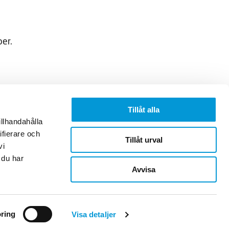
ber.
Tillåt alla
Följ oss på
illhandahålla
Facebook
ifierare och
Tillåt urval
Instagram
vi
LinkedIn
 du har
Youtube
Avvisa
ring
Visa detaljer