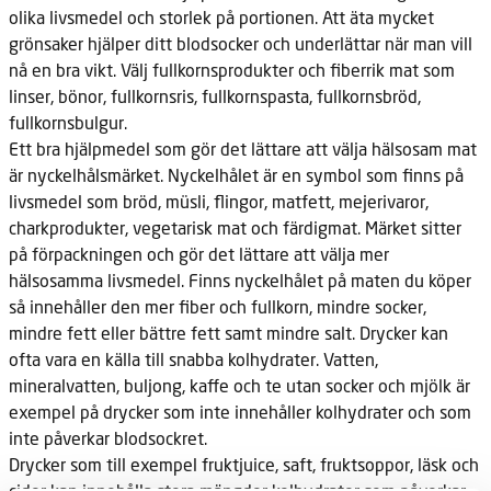
olika livsmedel och storlek på portionen. Att äta mycket
grönsaker hjälper ditt blodsocker och underlättar när man vill
nå en bra vikt. Välj fullkornsprodukter och fiberrik mat som
linser, bönor, fullkornsris, fullkornspasta, fullkornsbröd,
fullkornsbulgur.
Ett bra hjälpmedel som gör det lättare att välja hälsosam mat
är nyckelhålsmärket. Nyckelhålet är en symbol som finns på
livsmedel som bröd, müsli, flingor, matfett, mejerivaror,
charkprodukter, vegetarisk mat och färdigmat. Märket sitter
på förpackningen och gör det lättare att välja mer
hälsosamma livsmedel. Finns nyckelhålet på maten du köper
så innehåller den mer fiber och fullkorn, mindre socker,
mindre fett eller bättre fett samt mindre salt. Drycker kan
ofta vara en källa till snabba kolhydrater. Vatten,
mineralvatten, buljong, kaffe och te utan socker och mjölk är
exempel på drycker som inte innehåller kolhydrater och som
inte påverkar blodsockret.
Drycker som till exempel fruktjuice, saft, fruktsoppor, läsk och
cider kan innehålla stora mängder kolhydrater som påverkar