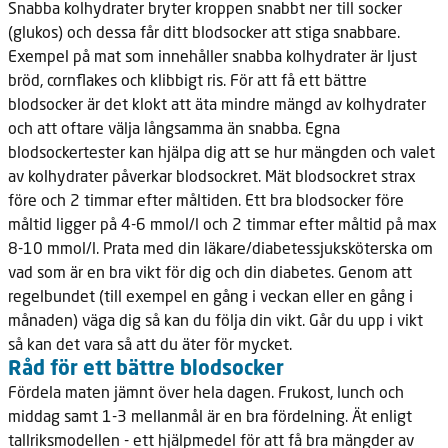
Snabba kolhydrater bryter kroppen snabbt ner till socker
(glukos) och dessa får ditt blodsocker att stiga snabbare.
Exempel på mat som innehåller snabba kolhydrater är ljust
bröd, cornflakes och klibbigt ris. För att få ett bättre
blodsocker är det klokt att äta mindre mängd av kolhydrater
och att oftare välja långsamma än snabba. Egna
blodsockertester kan hjälpa dig att se hur mängden och valet
av kolhydrater påverkar blodsockret. Mät blodsockret strax
före och 2 timmar efter måltiden. Ett bra blodsocker före
måltid ligger på 4-6 mmol/l och 2 timmar efter måltid på max
8-10 mmol/l. Prata med din läkare/diabetessjuksköterska om
vad som är en bra vikt för dig och din diabetes. Genom att
regelbundet (till exempel en gång i veckan eller en gång i
månaden) väga dig så kan du följa din vikt. Går du upp i vikt
så kan det vara så att du äter för mycket.
Råd för ett bättre blodsocker
Fördela maten jämnt över hela dagen. Frukost, lunch och
middag samt 1-3 mellanmål är en bra fördelning. Ät enligt
tallriksmodellen - ett hjälpmedel för att få bra mängder av