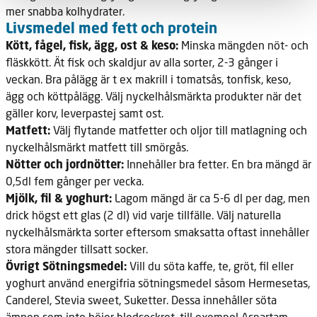
mer snabba kolhydrater.
Livsmedel med fett och protein
Kött, fågel, fisk, ägg, ost & keso:
Minska mängden nöt- och
fläskkött. Ät fisk och skaldjur av alla sorter, 2-3 gånger i
veckan. Bra pålägg är t ex makrill i tomatsås, tonfisk, keso,
ägg och köttpålägg. Välj nyckelhålsmärkta produkter när det
gäller korv, leverpastej samt ost.
Matfett:
Välj flytande matfetter och oljor till matlagning och
nyckelhålsmärkt matfett till smörgås.
Nötter och jordnötter:
Innehåller bra fetter. En bra mängd är
0,5dl fem gånger per vecka.
Mjölk, fil & yoghurt:
Lagom mängd är ca 5-6 dl per dag, men
drick högst ett glas (2 dl) vid varje tillfälle. Välj naturella
nyckelhålsmärkta sorter eftersom smaksatta oftast innehåller
stora mängder tillsatt socker.
Övrigt Sötningsmedel:
Vill du söta kaffe, te, gröt, fil eller
yoghurt använd energifria sötningsmedel såsom Hermesetas,
Canderel, Stevia sweet, Suketter. Dessa innehåller söta
ämnen som inte höjer blodsockret, till exempel Aspartam,