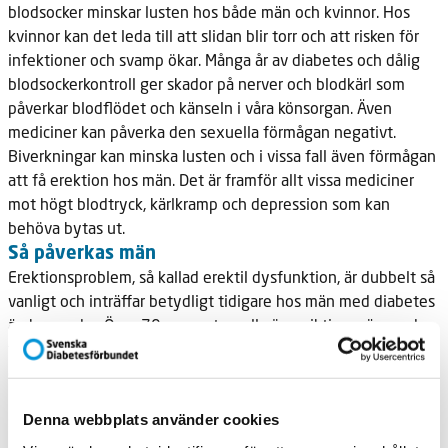
blodsocker minskar lusten hos både män och kvinnor. Hos
kvinnor kan det leda till att slidan blir torr och att risken för
infektioner och svamp ökar. Många år av diabetes och dålig
blodsockerkontroll ger skador på nerver och blodkärl som
påverkar blodflödet och känseln i våra könsorgan. Även
mediciner kan påverka den sexuella förmågan negativt.
Biverkningar kan minska lusten och i vissa fall även förmågan
att få erektion hos män. Det är framför allt vissa mediciner
mot högt blodtryck, kärlkramp och depression som kan
behöva bytas ut.
Så påverkas män
Erektionsproblem, så kallad erektil dysfunktion, är dubbelt så
vanligt och inträffar betydligt tidigare hos män med diabetes
än hos andra. Över 70 procent av alla överviktiga män med
typ 2-diabetes drabbas. De mest uppenbara tecknen på
erektil dysfunktion är att du har svårt att få erektion. Eller att
behålla erektionen tillräckligt länge för att genomföra ett
Denna webbplats använder cookies
samlag. Andra problem kan vara för tidig, fördröjd eller
utebliven utlösning. Du kan också ha svårt att känna lust och