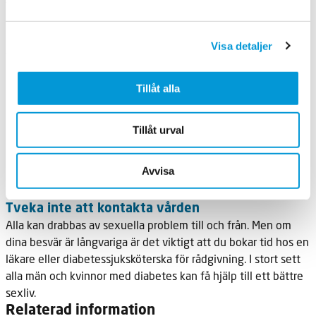
till depression. De flesta kvinnor som har sexuella problem på
grund av sin diabetes kan få hjälp att känna lust och njuta av
samlag och orgasm igen. I många fall räcker det att använda
Visa detaljer
fuktighetskräm och glidmedel. Vibratorer och andra
hjälpmedel för sexuell stimulans kan vara också vara till stor
hjälp, särskilt vid nervskador. Många av dessa produkter hittar
Tillåt alla
du på närmaste apotek. Även för dig som kvinna kan en god
blodsockerkontroll förebygga sexuella problem, och ett
Tillåt urval
blodsocker i balans hjälper också till att minska problemen för
dig som har dem. Fysisk aktivitet kan öka din sexuella lust,
Avvisa
liksom att sluta röka och att hålla en måttlig
alkoholkonsumtion.
Tveka inte att kontakta vården
Alla kan drabbas av sexuella problem till och från. Men om
dina besvär är långvariga är det viktigt att du bokar tid hos en
läkare eller diabetessjuksköterska för rådgivning. I stort sett
alla män och kvinnor med diabetes kan få hjälp till ett bättre
sexliv.
Relaterad information