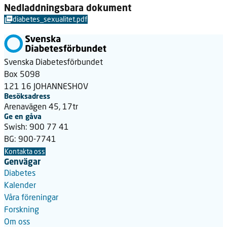
Nedladdningsbara dokument
diabetes_sexualitet.pdf
Svenska Diabetesförbundet
Box 5098
121 16 JOHANNESHOV
Besöksadress
Arenavägen 45, 17tr
Ge en gåva
Swish: 900 77 41
BG: 900-7741
Kontakta oss
Genvägar
Diabetes
Kalender
Våra föreningar
Forskning
Om oss