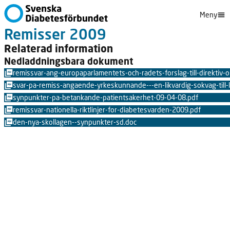
Meny
Remisser 2009
Relaterad information
Nedladdningsbara dokument
remissvar-ang-europaparlamentets-och-radets-forslag-till-direktiv
svar-pa-remiss-angaende-yrkeskunnande---en-likvardig-sokvag-till
synpunkter-pa-betankande-patientsakerhet-09-04-08.pdf
remissvar-nationella-riktlinjer-for-diabetesvarden-2009.pdf
den-nya-skollagen--synpunkter-sd.doc