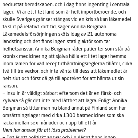
nedrustat beredskapen, och i dag finns ingenting i centrala
lager. Vi är ett litet land som är helt importberoende, och
skulle Sveriges gränser stängas vid en kris så kan läkemedel
ta slut på relativt kort tid, säger Annika Bergman.
Läkemedelsförsörjningen sköts idag av 21 autonoma
landsting och det finns ingen statlig aktör som tar
helhetsansvar. Annika Bergman råder patienter som står på
kronisk medicinering att själva hålla ett litet lager hemma
inom ramen för vad receptuthämtningsreglerna tillåter, cirka
två till tre veckor, och inte vänta till dess att läkemedlet är
helt slut och först då gå till apoteket för att hämta ut sin
ranson.
− Insulin är väldigt sårbart eftersom det är en färsk- och
kylvara så går det inte med lätthet att lagra. Enligt Annika
Bergman så tittar man nu bland annat på Finland som har
omsättningslager med cirka 1300 basmediciner som ska
räcka mellan sex månader och upp till ett år.
Vem har ansvar för att lösa problemet?
− Det är ett politiskt ansvar och i nuläget finns ingen