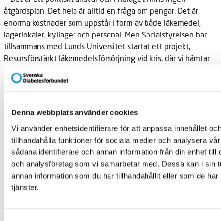
åtgärdsplan. Det hela är alltid en fråga om pengar. Det är
enorma kostnader som uppstår i form av både läkemedel,
lagerlokaler, kyllager och personal. Men Socialstyrelsen har
tillsammans med Lunds Universitet startat ett projekt,
Resursförstärkt läkemedelsförsörjning vid kris, där vi hämtar
in information från alla läkemedelsaktörer i Sverige och
kartlägger dels hur läkemedelsförsörjningen ser ut idag och
dels ska komma med förslag på hur vi kan förstärka Sveriges
tillgång till läkemedel i händelse av kris. Resultatet ska vi
Denna webbplats använder cookies
presentera nästa år, säger Annika Bergman.
Vi använder enhetsidentifierare för att anpassa innehållet oc
Förbundsordförande Fredrik Löndahl vill se en lösning:
tillhandahålla funktioner för sociala medier och analysera vår
− Att Sveriges beredskap när det gäller läkemedel är så dålig
sådana identifierare och annan information från din enhet til
är anmärkningsvärt, särskilt när det gäller sådana livsviktiga
och analysföretag som vi samarbetar med. Dessa kan i sin 
mediciner som insulin. Det borde inte vara särskilt komplicerat
annan information som du har tillhandahållit eller som de har
med modern teknik att lagerhålla och distribuera viktiga
tjänster.
mediciner i rimlig omfattning och på ett sådant sätt att de
inte blir för gamla.
Relaterad information