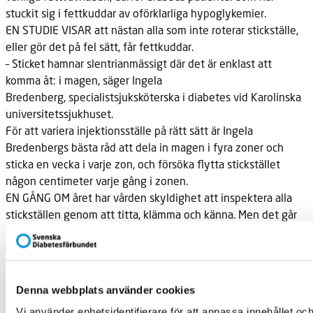
stuckit sig i fettkuddar av oförklarliga hypoglykemier.
EN STUDIE VISAR
att nästan alla som inte roterar stickställe,
eller gör det på fel sätt, får fettkuddar.
– Sticket hamnar slentrianmässigt där det är enklast att
komma åt: i
magen, säger Ingela
Bredenberg, specialistsjuksköterska i diabetes vid Karolinska
universitetssjukhuset.
För att variera injektionsställe på rätt sätt är Ingela
Bredenbergs
bästa råd att dela in magen i fyra zoner och
sticka en vecka i varje zon, och försöka flytta stickstället
någon centimeter varje gång i zonen.
EN GÅNG OM
året har vården skyldighet att inspektera alla
stickställen genom att titta, klämma och känna. Men det går
att upptäcka dolda fettkuddar själv.
– Enklast är att undersöka sig i duschen med tvål på magen.
Sätt handen på sidan av magen med fingrarna uppåt
revbensbågen och för den inåt magens mitt. Hittar du en
Denna webbplats använder cookies
fettkudde kan du markera med kirurgtejp som påminner om
Vi använder enhetsidentifierare för att anpassa innehållet oc