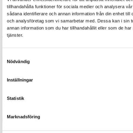
att inte sticka där.
tillhandahålla funktioner för sociala medier och analysera vår
Efter ett halvår har många fettkuddar halverats i storlek eller
sådana identifierare och annan information från din enhet til
läkt ut
helt, visar en studie. En annan orsak till att fettkuddar
och analysföretag som vi samarbetar med. Dessa kan i sin 
bildas är att nålen inte byts efter varje stick. Många personer
annan information som du har tillhandahållit eller som de har
med diabetes, 40 procent, återanvänder pennkanyler.
tjänster.
– De är engångsmaterial och gratis för patienten, så använd
fräscha nålar, säger Ingela Bredenberg.
Samtyckesval
Nödvändig
Svenska Diabetesförbundet
Box 5098
Inställningar
121 16 JOHANNESHOV
Besöksadress
Arenavägen 45, 17tr
Statistik
Ge en gåva
Swish: 900 77 41
BG: 900-7741
Marknadsföring
Kontakta oss
Genvägar
Diabetes