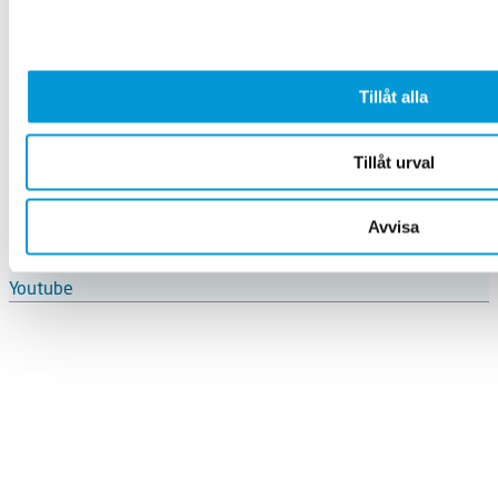
Kalender
Våra föreningar
Forskning
Tillåt alla
Om oss
Butik
GDPR
Tillåt urval
Följ oss på
Facebook
Avvisa
Instagram
LinkedIn
Youtube