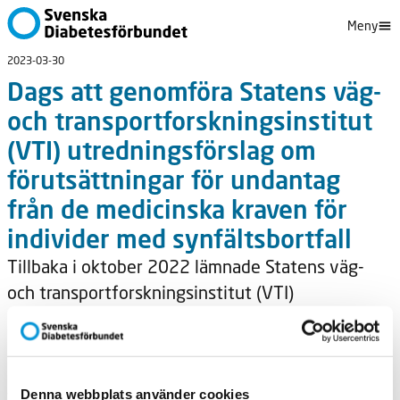
Meny
2023-03-30
Dags att genomföra Statens väg-
och transportforskningsinstitut
(VTI) utredningsförslag om
förutsättningar för undantag
från de medicinska kraven för
individer med synfältsbortfall
Tillbaka i oktober 2022 lämnade Statens väg-
och transportforskningsinstitut (VTI)
utredningsförslag till regeringen. Uppdraget var
att utreda förutsättningarna för
undantagshantering från de medicinska
föreskrifterna med avseende på synfältsbortfall
Denna webbplats använder cookies