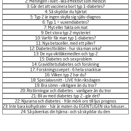
2: Meningen i livet – lika effektivt som medicin
3: Går det att vaccinera bort typ 1-diabetes?
4: Så skyddar du hjärtat
5: Typ 2 är ingen skylla sig själv-diagnos
6: Typ 1 = vuxendiabetes?
7: Myt eller fakta om mat
9: Det stora typ 2-mysteriet
10: Varför får man typ 1-diabetes?
11: Nya betaceller, med ett piller?
12: Diabetesförälder – hur ska man orka?
13: De nya viktläkemedlen och typ 2
15: Diabetes och sexproblem
14: Graviditetsdiabetes och forskning
17: Forskningssvepet – 6 heta snackisar
16: Vilken typ 2 har du?
18: Specialavsnitt - LIVE från riksdagen
19: Bra sömn – viktigare än du tror?
20: Ätstörningar och diabetes - vanligare än du tror
21: Bli av med diabetes typ 2 – går det?
22: Njurarna och diabetes - från mörk oro till ljus prognos
23: Inte bara kolhydrater - här är maten du EGENTLIGEN ska fokusera på!
24: Så påverkas din hjärna – och så skyddar du den