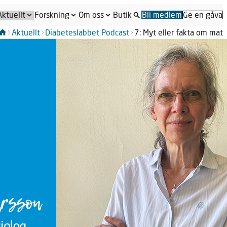
Aktuellt
Forskning
Om oss
Butik
Bli medlem
Ge en gåva
Aktuellt
Diabeteslabbet Podcast
7: Myt eller fakta om mat