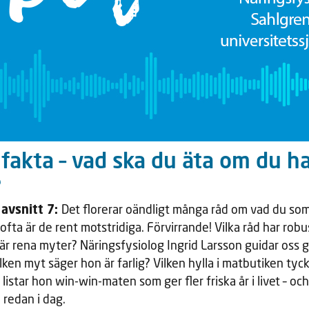
 fakta – vad ska du äta om du h
?
avsnitt 7:
Det florerar oändligt många råd om vad du som
 ofta är de rent motstridiga. Förvirrande! Vilka råd har rob
 är rena myter? Näringsfysiolog Ingrid Larsson guidar oss
ilken myt säger hon är farlig? Vilken hylla i matbutiken ty
listar hon win-win-maten som ger fler friska år i livet – och
 redan i dag.