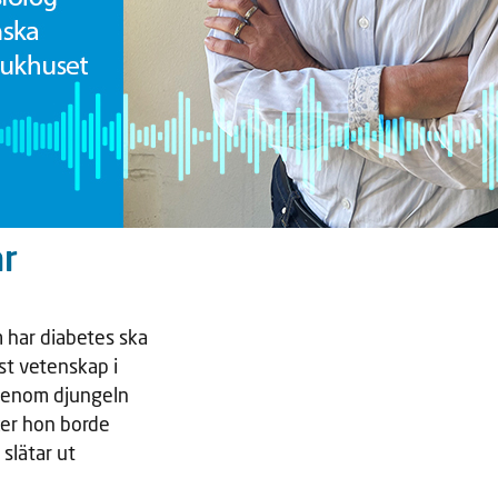
ar
 har diabetes ska
ust vetenskap i
 genom djungeln
cker hon borde
 slätar ut