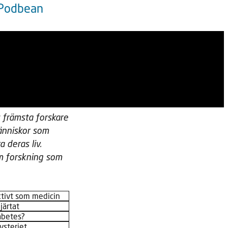
Podbean
 främsta forskare
änniskor som
deras liv.
om forskning som
ektivt som medicin
järtat
abetes?
ysteriet