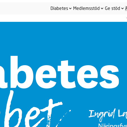
Diabetes
Medlemsstöd
Ge stöd