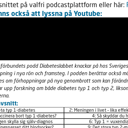
nittet på valfri podcastplattform eller här:
nns också att lyssna på Youtube:
förbundets podd Diabeteslabbet knackar på hos Sveriges
upning i nya rön och framsteg. I podden berättar också m
es om förhoppningar på nya genombrott som kan förändra 
ar upp forskning om både diabetes typ 1 och typ 2, liks
rna.
vsnitt:
ota typ 1-diabetes
2: Meningen i livet – lika eff
accinera bort typ 1-diabetes?
4: Så skyddar du h
gen skylla sig själv-diagnos
6: Typ 1 = vuxendi
ingspasset ditt blodsocker?
9: Det stora typ 2-m