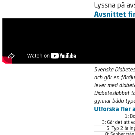
Lyssna på avs
Avsnittet fi
Svenska Diabetes
och gör en fördj
lever med diabet
Diabeteslabbet t
gynnar båda type
Utforska fler a
1: B
3: Går det att v
5: Typ 2 är in
8: Sabbar trän