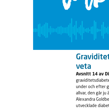
Gravidite
veta
Avsnitt 14 av D
graviditetsdiabe
under och efter g
allvar, den går j
Alexandra Goldbe
utvecklade diabet