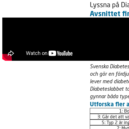
Lyssna på Di
Avsnittet fi
Svenska Diabetes
och gör en fördj
lever med diabet
Diabeteslabbet t
gynnar båda type
Utforska fler a
1: B
3: Går det att v
5: Typ 2 är in
7: Myt