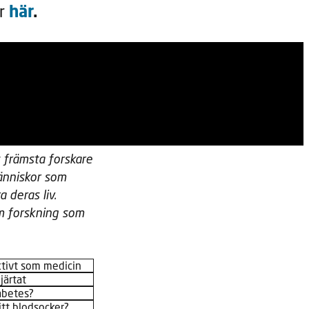
här
.
er
 främsta forskare
änniskor som
deras liv.
om forskning som
ektivt som medicin
järtat
abetes?
itt blodsocker?