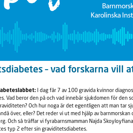
tsdiabetes – vad forskarna vill a
iabeteslabbet:
I dag får 7 av 100 gravida kvinnor diagno
tes. Vad beror den på och vad innebär sjukdomen för den 
raviditeten? Och hur noga är det egentligen att man tar 
u ändå över, eller? Det reder vi ut med hjälp av barnmorska
rg. Och så träffar vi fyrabarnsmamman Najda Skoyloyfian
es typ 2 efter sin graviditetsdiabetes.