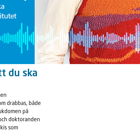
tt du ska
sen
som drabbas, både
sjukdomen på
n och doktoranden
akis som