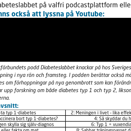
abeteslabbet på valfri podcastplattform ell
nns också att lyssna på Youtube:
förbundets podd Diabeteslabbet knackar på hos Sveriges
upning i nya rön och framsteg. I podden berättar också m
es om förhoppningar på nya genombrott som kan förändra 
ar upp forskning om både diabetes typ 1 och typ 2, liks
rna.
vsnitt:
ota typ 1-diabetes
2: Meningen i livet – lika eff
accinera bort typ 1-diabetes?
4: Så skyddar du h
gen skylla sig själv-diagnos
6: Typ 1 = vuxendi
 eller fakta om mat
8: Sabbar träningspasset d